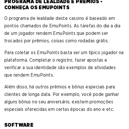
PROGRAMA DE LEALDADE E PRÊMIOS -
CONHEÇA OS EMUPOINTS
O programa de lealdade deste cassino é baseado em
pontos chamados de EmuPoints. As tarefas do dia a dia
de um jogador rendem EmuPoints que podem ser
trocados por prêmios, coisas como rodadas grátis.
Para coletar os EmuPoints basta ser um típico jogador na
plataforma. Completar o registro, fazer apostas e
verificar a sua identidade são exemplos de atividades
que rendem EmuPoints.
Além disso, há outros prêmios e bônus especiais para
clientes de longa data. Por exemplo, você pode ganhar
alguns bônus no seu aniversário, existem promoções
especiais oferecidas em certas épocas do ano e etc.
SOFTWARE