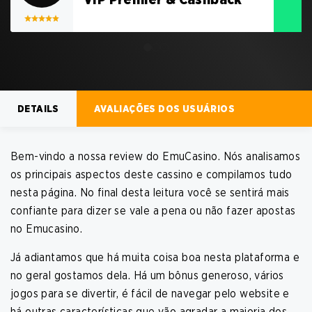
DETAILS
AVALIAÇÕES DOS USUÁRIOS
Bem-vindo a nossa review do EmuCasino. Nós analisamos
os principais aspectos deste cassino e compilamos tudo
nesta página. No final desta leitura você se sentirá mais
confiante para dizer se vale a pena ou não fazer apostas
no Emucasino.
Já adiantamos que há muita coisa boa nesta plataforma e
no geral gostamos dela. Há um bônus generoso, vários
jogos para se divertir, é fácil de navegar pelo website e
há outras características que vão agradar a maioria dos