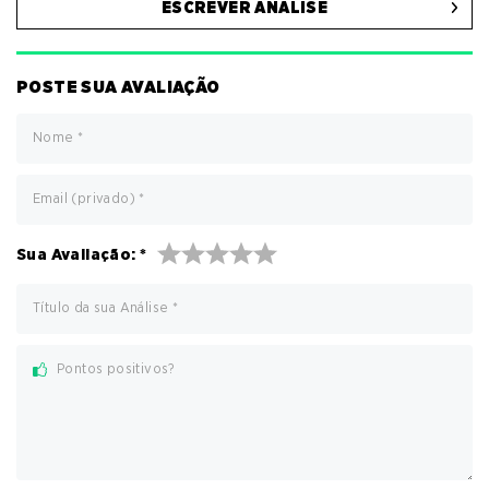
ESCREVER ANÁLISE
POSTE SUA AVALIAÇÃO
Nome
*
Email (privado)
*
Sua Avaliação:
*
Título da sua Análise
*
Pontos positivos?