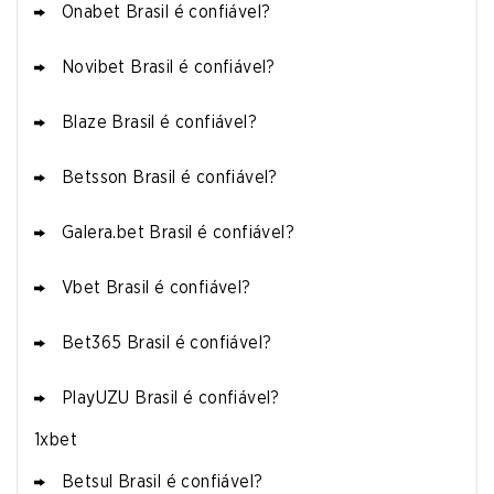
Onabet Brasil é confiável?
Novibet Brasil é confiável?
PROMOÇÃO ESTRELABET
Ofertas Champions League &
4.7
/5
Blaze Brasil é confiável?
Cashback Semanal
T&C se Aplicam
Betsson Brasil é confiável?
Galera.bet Brasil é confiável?
PROMOÇÃO BETANO
Super Odds & Ofertas Diárias
4.7
/5
Jogue com responsabilidade. Requerimento
Vbet Brasil é confiável?
SIGAP 0001/2024, autorizado pela Portaria
SPA/MF Nº 246 de 2025.
Bet365 Brasil é confiável?
PlayUZU Brasil é confiável?
IR PARA COMPARAÇÃO DE BÔNUS DE
1xbet
CASSINO
Betsul Brasil é confiável?