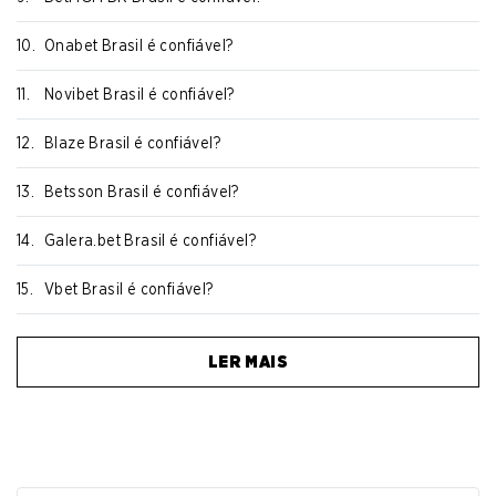
10.
Onabet Brasil é confiável?
11.
Novibet Brasil é confiável?
12.
Blaze Brasil é confiável?
13.
Betsson Brasil é confiável?
14.
Galera.bet Brasil é confiável?
15.
Vbet Brasil é confiável?
LER MAIS