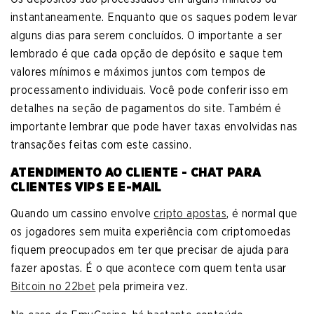
instantaneamente. Enquanto que os saques podem levar
alguns dias para serem concluídos. O importante a ser
lembrado é que cada opção de depósito e saque tem
valores mínimos e máximos juntos com tempos de
processamento individuais. Você pode conferir isso em
detalhes na seção de pagamentos do site. Também é
importante lembrar que pode haver taxas envolvidas nas
transações feitas com este cassino.
ATENDIMENTO AO CLIENTE - CHAT PARA
CLIENTES VIPS E E-MAIL
Quando um cassino envolve
cripto apostas
, é normal que
os jogadores sem muita experiência com criptomoedas
fiquem preocupados em ter que precisar de ajuda para
fazer apostas. É o que acontece com quem tenta usar
Bitcoin no 22bet
pela primeira vez.