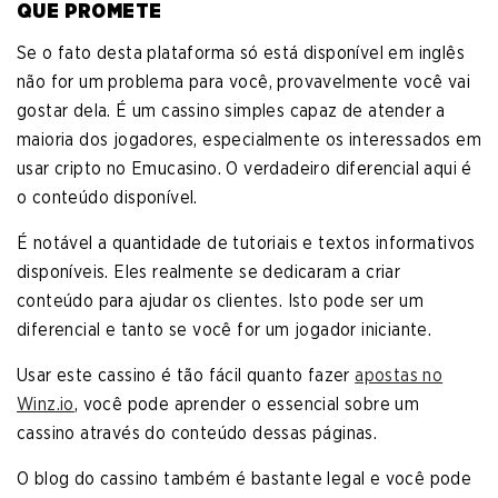
QUE PROMETE
Se o fato desta plataforma só está disponível em inglês
não for um problema para você, provavelmente você vai
gostar dela. É um cassino simples capaz de atender a
maioria dos jogadores, especialmente os interessados em
usar cripto no Emucasino. O verdadeiro diferencial aqui é
o conteúdo disponível.
É notável a quantidade de tutoriais e textos informativos
disponíveis. Eles realmente se dedicaram a criar
conteúdo para ajudar os clientes. Isto pode ser um
diferencial e tanto se você for um jogador iniciante.
Usar este cassino é tão fácil quanto fazer
apostas no
Winz.io
, você pode aprender o essencial sobre um
cassino através do conteúdo dessas páginas.
O blog do cassino também é bastante legal e você pode