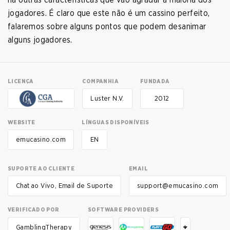
jogadores. É claro que este não é um cassino perfeito,
falaremos sobre alguns pontos que podem desanimar
alguns jogadores.
LICENÇA
COMPANHIA
FUNDADA
Luster N.V.
2012
WEBSITE
LÍNGUAS DISPONÍVEIS
emucasino.com
EN
SUPORTE AO CLIENTE
EMAIL
Chat ao Vivo, Email de Suporte
support@emucasino.com
VERIFICADO POR
SOFTWARE PROVIDERS
+
GamblingTherapy