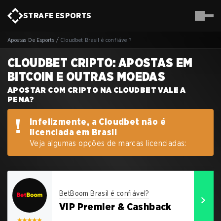
STRAFE
ESPORTS
Apostas De Esports
/
Cloudbet Brasil é confiável?
CLOUDBET CRIPTO: APOSTAS EM
BITCOIN E OUTRAS MOEDAS
APOSTAR COM CRIPTO NA CLOUDBET VALE A
PENA?
Infelizmente, a Cloudbet não é
licenciada em Brasil
Veja algumas opções de marcas licenciadas:
BetBoom Brasil é confiável?
VIP Premier & Cashback