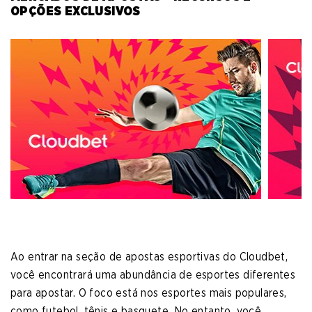
OPÇÕES EXCLUSIVOS
Ao entrar na seção de apostas esportivas do Cloudbet,
você encontrará uma abundância de esportes diferentes
para apostar. O foco está nos esportes mais populares,
como futebol, tênis e basquete. No entanto, você