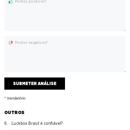
Pontos positivos?
Pontos negativos?
* mandatório
OUTROS
6.
Luckbox Brasil é confiável?