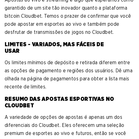
garantido de um site tão inovador quanto a plataforma
bitcoin Cloudbet. Temos o prazer de confirmar que você
pode apostar em esportes ao vivo e também pode
desfrutar de transmissões de jogos no Cloudbet.
LIMITES - VARIADOS, MAS FÁCEIS DE
USAR
Os limites mínimos de depósito e retirada diferem entre
as opções de pagamento e regiões dos usuários. Dê uma
olhada na página de pagamentos para obter a lista mais
recente de limites.
RESUMO DAS APOSTAS ESPORTIVAS NO
CLOUDBET
A variedade de opções de apostas é apenas um dos
diferenciais do Cloudbet. Eles oferecem uma seleção
premium de esportes ao vivo e futuros, então se você