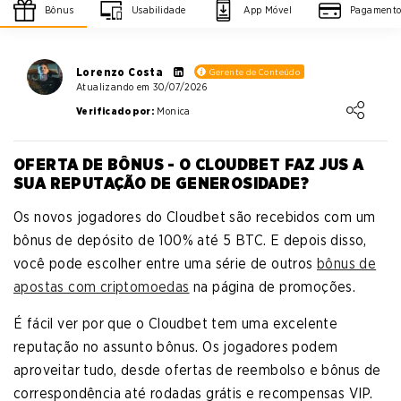
Bônus
Usabilidade
App Móvel
Pagamento
Escreva a sua própria avaliação
Lorenzo Costa
Gerente de Conteúdo
Atualizando em 30/07/2026
0
Loading ...
CLASSIFICAÇÃO DO USUÁRIO
/5
Verificado por:
Monica
5 Estrelas
0%
OFERTA DE BÔNUS - O CLOUDBET FAZ JUS A
4 Estrelas
0%
SUA REPUTAÇÃO DE GENEROSIDADE?
3 Estrelas
0%
Os novos jogadores do Cloudbet são recebidos com um
bônus de depósito de 100% até 5 BTC. E depois disso,
2 Estrelas
0%
você pode escolher entre uma série de outros
bônus de
1 Estrela
0%
apostas com criptomoedas
na página de promoções.
É fácil ver por que o Cloudbet tem uma excelente
reputação no assunto bônus. Os jogadores podem
aproveitar tudo, desde ofertas de reembolso e bônus de
correspondência até rodadas grátis e recompensas VIP.