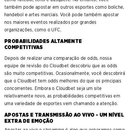
também pode apostar em outros esportes como boliche,
handebol e artes marciais. Você pode também apostar
nos maiores eventos realizados por grandes
organizações, como o UFC.
PROBABILIDADES ALTAMENTE
COMPETITIVAS
Depois de realizar uma comparação de odds, nossa
equipe de revisão do Cloudbet descobriu que as odds
são muito competitivas. Ocasionalmente, você descobrirá
que o Cloudbet tem odds melhores do que os principais
concorrentes. Embora o Cloudbet seja um site
relativamente novo, as probabilidades competitivas em
uma variedade de esportes vem chamando a atenção.
APOSTAS E TRANSMISSÃO AO VIVO - UM NÍVEL
EXTRA DE EMOÇÃO
Apostas ao vivo e streaming é algo que esperamos como