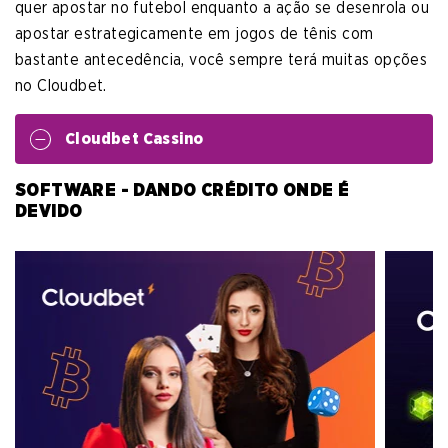
quer apostar no futebol enquanto a ação se desenrola ou
apostar estrategicamente em jogos de tênis com
bastante antecedência, você sempre terá muitas opções
no Cloudbet.
Cloudbet Cassino
SOFTWARE - DANDO CRÉDITO ONDE É
DEVIDO