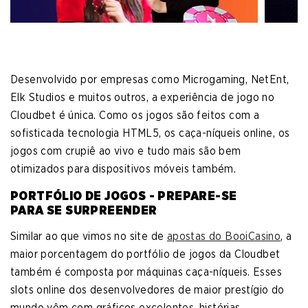
Desenvolvido por empresas como Microgaming, NetEnt,
Elk Studios e muitos outros, a experiência de jogo no
Cloudbet é única. Como os jogos são feitos com a
sofisticada tecnologia HTML5, os caça-níqueis online, os
jogos com crupiê ao vivo e tudo mais são bem
otimizados para dispositivos móveis também.
PORTFÓLIO DE JOGOS - PREPARE-SE
PARA SE SURPREENDER
Similar ao que vimos no site de
apostas do BooiCasino
, a
maior porcentagem do portfólio de jogos da Cloudbet
também é composta por máquinas caça-níqueis. Esses
slots online dos desenvolvedores de maior prestígio do
mundo vêm com gráficos excelentes, histórias