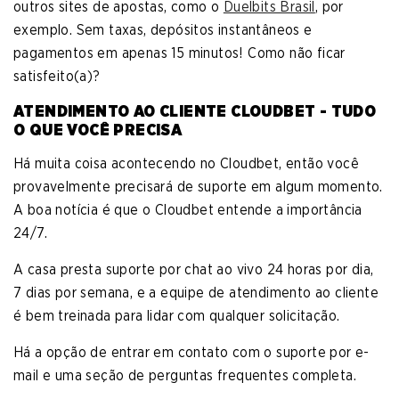
outros sites de apostas, como o
Duelbits Brasil
, por
exemplo. Sem taxas, depósitos instantâneos e
pagamentos em apenas 15 minutos! Como não ficar
satisfeito(a)?
ATENDIMENTO AO CLIENTE CLOUDBET - TUDO
O QUE VOCÊ PRECISA
Há muita coisa acontecendo no Cloudbet, então você
provavelmente precisará de suporte em algum momento.
A boa notícia é que o Cloudbet entende a importância
24/7.
A casa presta suporte por chat ao vivo 24 horas por dia,
7 dias por semana, e a equipe de atendimento ao cliente
é bem treinada para lidar com qualquer solicitação.
Há a opção de entrar em contato com o suporte por e-
mail e uma seção de perguntas frequentes completa.