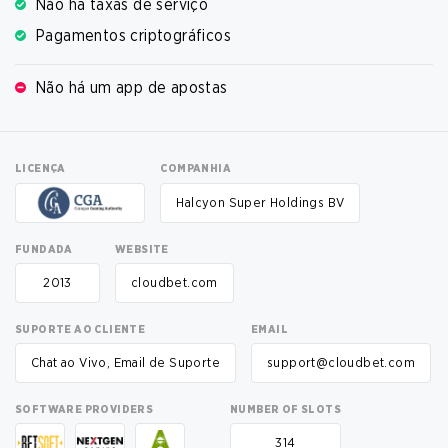
Não há taxas de serviço
Pagamentos criptográficos
Não há um app de apostas
LICENÇA
COMPANHIA
Halcyon Super Holdings BV
FUNDADA
WEBSITE
2013
cloudbet.com
SUPORTE AO CLIENTE
EMAIL
Chat ao Vivo, Email de Suporte
support@cloudbet.com
SOFTWARE PROVIDERS
NUMBER OF SLOTS
314