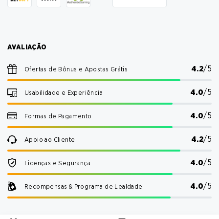
AVALIAÇÃO
4.2
/5
Ofertas de Bônus e Apostas Grátis
4.0
/5
Usabilidade e Experiência
4.0
/5
Formas de Pagamento
4.2
/5
Apoio ao Cliente
4.0
/5
Licenças e Segurança
4.0
/5
Recompensas & Programa de Lealdade