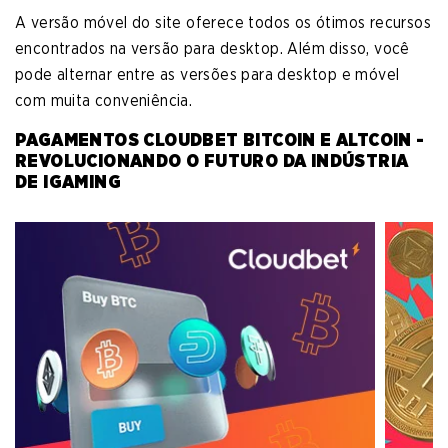
A versão móvel do site oferece todos os ótimos recursos
encontrados na versão para desktop. Além disso, você
pode alternar entre as versões para desktop e móvel
com muita conveniência.
PAGAMENTOS CLOUDBET BITCOIN E ALTCOIN -
REVOLUCIONANDO O FUTURO DA INDÚSTRIA
DE IGAMING