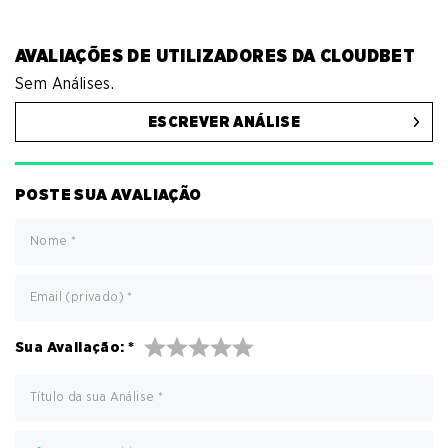
AVALIAÇÕES DE UTILIZADORES DA CLOUDBET
Sem Análises.
ESCREVER ANÁLISE
POSTE SUA AVALIAÇÃO
Nome
*
Email (privado)
*
Sua Avaliação:
*
Título da sua Análise
*