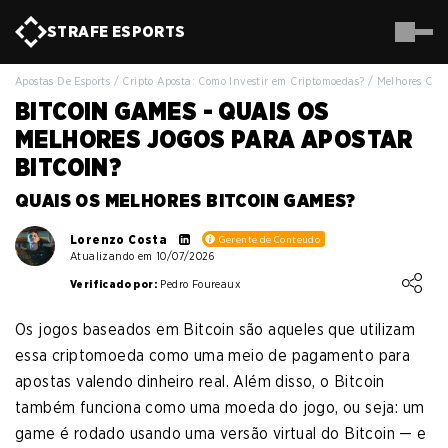
STRAFE
ESPORTS
Apostas De Esports
/
Cripto Aposta: Como Investir em Criptomoedas?
/
Melhores Cass
BITCOIN GAMES - QUAIS OS
MELHORES JOGOS PARA APOSTAR
BITCOIN?
QUAIS OS MELHORES BITCOIN GAMES?
Lorenzo Costa
Gerente de Conteúdo
Atualizando em 10/07/2026
Loading ...
Verificado por:
Pedro Foureaux
Os jogos baseados em Bitcoin são aqueles que utilizam
essa criptomoeda como uma meio de pagamento para
apostas valendo dinheiro real. Além disso, o Bitcoin
também funciona como uma moeda do jogo, ou seja: um
game é rodado usando uma versão virtual do Bitcoin — e