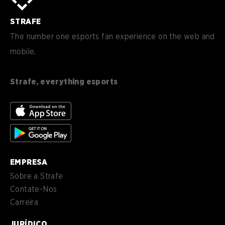
sv-
Sverige
SE
STRAFE
de-
Deutsch
DE
The number one esports fan experience on the web and
mobile.
es
Español (ES)
en-
English (CA)
CA
Strafe, everything esports
nl-
Nederlands (NL)
NL
es-
Español (MX)
MX
EMPRESA
Sobre a Strafe
Contate-Nos
Carreira
JURÍDICO