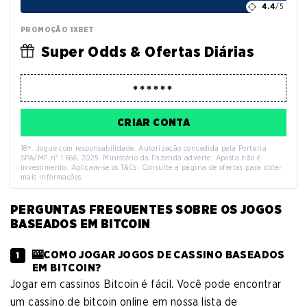
4.4
/5
PROMOÇÃO 1XBET
Super Odds & Ofertas Diárias
CRIAR CONTA
18+. Jogue com responsabilidade. Autorização concedida pela Portaria
SPA/MF nº 1.666, 2025. Ministério da Fazenda adverte: Aposta não é
investimento. Aplicam-se os T&Cs. Consulte a página de ofertas para obter
mais informações.
PERGUNTAS FREQUENTES SOBRE OS JOGOS
BASEADOS EM BITCOIN
🎰COMO JOGAR JOGOS DE CASSINO BASEADOS
EM BITCOIN?
Jogar em cassinos Bitcoin é fácil. Você pode encontrar
um cassino de bitcoin online em nossa lista de