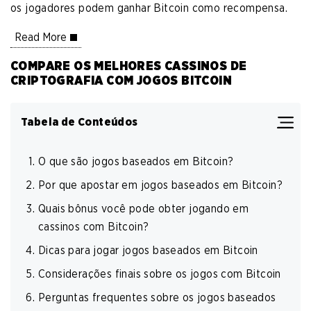
os jogadores podem ganhar Bitcoin como recompensa.
Read More
COMPARE OS MELHORES CASSINOS DE
CRIPTOGRAFIA COM JOGOS BITCOIN
Tabela de Conteúdos
O que são jogos baseados em Bitcoin?
Por que apostar em jogos baseados em Bitcoin?
Quais bônus você pode obter jogando em
cassinos com Bitcoin?
Dicas para jogar jogos baseados em Bitcoin
Considerações finais sobre os jogos com Bitcoin
Perguntas frequentes sobre os jogos baseados