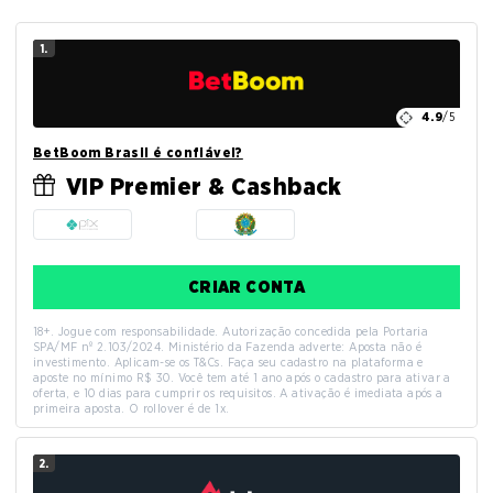
1.
4.9
/5
BetBoom Brasil é confiável?
VIP Premier & Cashback
CRIAR CONTA
18+. Jogue com responsabilidade. Autorização concedida pela Portaria
SPA/MF nº 2.103/2024. Ministério da Fazenda adverte: Aposta não é
investimento. Aplicam-se os T&Cs. Faça seu cadastro na plataforma e
aposte no mínimo R$ 30. Você tem até 1 ano após o cadastro para ativar a
oferta, e 10 dias para cumprir os requisitos. A ativação é imediata após a
primeira aposta. O rollover é de 1x.
2.