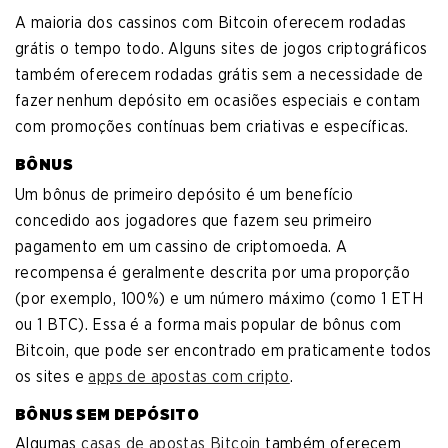
A maioria dos cassinos com Bitcoin oferecem rodadas
grátis o tempo todo. Alguns sites de jogos criptográficos
também oferecem rodadas grátis sem a necessidade de
fazer nenhum depósito em ocasiões especiais e contam
com promoções contínuas bem criativas e específicas.
BÔNUS
Um bônus de primeiro depósito é um benefício
concedido aos jogadores que fazem seu primeiro
pagamento em um cassino de criptomoeda. A
recompensa é geralmente descrita por uma proporção
(por exemplo, 100%) e um número máximo (como 1 ETH
ou 1 BTC). Essa é a forma mais popular de bônus com
Bitcoin, que pode ser encontrado em praticamente todos
os sites e
apps de apostas com cripto
.
BÔNUS SEM DEPÓSITO
Algumas
casas de apostas Bitcoin
também oferecem