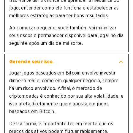
Isso vai te dar a chance de aprender a mecânica do
jogo, entender como ele funciona e estabelecer as
melhores estratégias para ter bons resultados.
Ao começar pequeno, você também vai minimizar
seus riscos e permanecer disponível para jogar no dia
seguinte após um dia de má sorte.
Gerencie seu risco
Jogar jogos baseados em Bitcoin envolve investir
dinheiro real e, como em qualquer negócio, sempre
há um risco envolvido. Afinal, o mercado de
criptomoedas é conhecido por sua alta volatilidade, e
isso afeta diretamente quem aposta em jogos
baseados em Bitcoin.
Dessa forma, é importante ter em mente que os
preços dos ativos podem flutuar rapidamente,