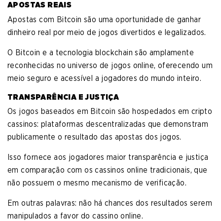
APOSTAS REAIS
Apostas com Bitcoin são uma oportunidade de ganhar
dinheiro real por meio de jogos divertidos e legalizados.
O Bitcoin e a tecnologia blockchain são amplamente
reconhecidas no universo de jogos online, oferecendo um
meio seguro e acessível a jogadores do mundo inteiro.
TRANSPARÊNCIA E JUSTIÇA
Os jogos baseados em Bitcoin são hospedados em cripto
cassinos: plataformas descentralizadas que demonstram
publicamente o resultado das apostas dos jogos.
Isso fornece aos jogadores maior transparência e justiça
em comparação com os cassinos online tradicionais, que
não possuem o mesmo mecanismo de verificação.
Em outras palavras: não há chances dos resultados serem
manipulados a favor do cassino online.