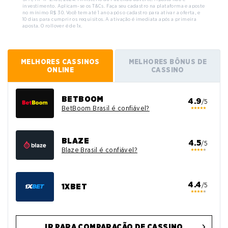
investimento. Aplicam-se os T&Cs. Faça seu cadastro na plataforma e aposte
no mínimo R$ 30. Você tem até 1 ano após o cadastro para ativar a oferta, e
10 dias para cumprir os requisitos. A ativação é imediata após a primeira
aposta. O rollover é de 1x.
MELHORES CASSINOS
MELHORES BÔNUS DE
ONLINE
CASSINO
BETBOOM
4.9
/5
BetBoom Brasil é confiável?
BLAZE
4.5
/5
Blaze Brasil é confiável?
4.4
/5
1XBET
IR PARA COMPARAÇÃO DE CASSINO