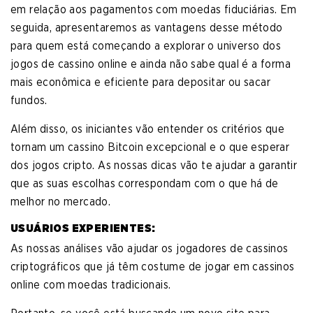
em relação aos pagamentos com moedas fiduciárias. Em
seguida, apresentaremos as vantagens desse método
para quem está começando a explorar o universo dos
jogos de cassino online e ainda não sabe qual é a forma
mais econômica e eficiente para depositar ou sacar
fundos.
Além disso, os iniciantes vão entender os critérios que
tornam um cassino Bitcoin excepcional e o que esperar
dos jogos cripto. As nossas dicas vão te ajudar a garantir
que as suas escolhas correspondam com o que há de
melhor no mercado.
USUÁRIOS EXPERIENTES:
As nossas análises vão ajudar os jogadores de cassinos
criptográficos que já têm costume de jogar em cassinos
online com moedas tradicionais.