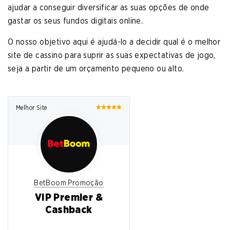
ajudar a conseguir diversificar as suas opções de onde
gastar os seus fundos digitais online.
O nosso objetivo aqui é ajudá-lo a decidir qual é o melhor
site de cassino para suprir as suas expectativas de jogo,
seja a partir de um orçamento pequeno ou alto.
Melhor Site
BetBoom Promoção
VIP Premier &
Cashback