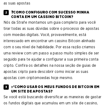
as suas apostas
❓COMO CONFIGURO COM SUCESSO MINHA
CONTA EM UM CASSINO BITCOIN?
Nós da Strafe montamos um guia completo para você
tirar todas as suas dúvidas sobre o processo de apostas
com moedas digitais. Você, provavelmente, está
interessado em encontrar um cassino Bitcoin alinhado
com o seu nível de habilidade. Por essa razão criamos
uma review com um passo a passo muito simples de ser
seguido para te ajudar a configurar a sua primeira conta
cripto. Confira os detalhes na nossa seção de guias de
apostas cripto para descobrir como iniciar as suas
apostas com criptomoedas hoje mesmo.
✅COMO USAR OS MEUS FUNDOS DE BITCOIN EM
UM SITE DE APOSTAS?
Se você está buscando diversificar as maneiras de gastar
os fundos digitais que acumulou em um site de cassino,