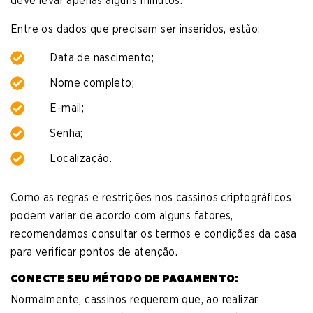
deve levar apenas alguns minutos.
Entre os dados que precisam ser inseridos, estão:
Data de nascimento;
Nome completo;
E-mail;
Senha;
Localização.
Como as regras e restrições nos cassinos criptográficos
podem variar de acordo com alguns fatores,
recomendamos consultar os termos e condições da casa
para verificar pontos de atenção.
CONECTE SEU MÉTODO DE PAGAMENTO:
Normalmente, cassinos requerem que, ao realizar