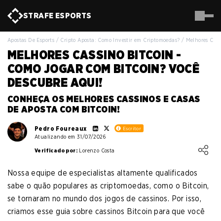
STRAFE
ESPORTS
Apostas De Esports
/
Cripto Aposta: Como Investir em Criptomoedas?
/
Melhores Cass
MELHORES CASSINO BITCOIN -
COMO JOGAR COM BITCOIN? VOCÊ
DESCUBRE AQUI!
CONHEÇA OS MELHORES CASSINOS E CASAS
DE APOSTA COM BITCOIN!
Pedro Foureaux
Escritor
Atualizando em 31/07/2026
Loading ...
Verificado por:
Lorenzo Costa
Nossa equipe de especialistas altamente qualificados
sabe o quão populares as criptomoedas, como o Bitcoin,
se tornaram no mundo dos jogos de cassinos. Por isso,
criamos esse guia sobre cassinos Bitcoin para que você