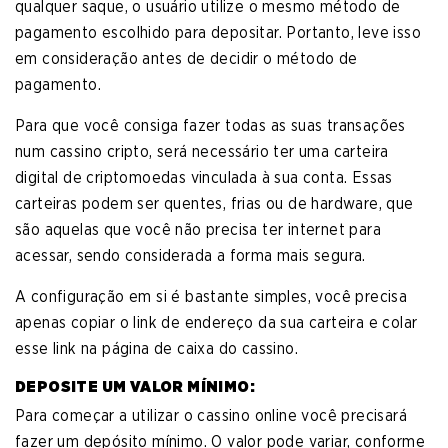
qualquer saque, o usuário utilize o mesmo método de
pagamento escolhido para depositar. Portanto, leve isso
em consideração antes de decidir o método de
pagamento.
Para que você consiga fazer todas as suas transações
num cassino cripto, será necessário ter uma carteira
digital de criptomoedas vinculada à sua conta. Essas
carteiras podem ser quentes, frias ou de hardware, que
são aquelas que você não precisa ter internet para
acessar, sendo considerada a forma mais segura.
A configuração em si é bastante simples, você precisa
apenas copiar o link de endereço da sua carteira e colar
esse link na página de caixa do cassino.
DEPOSITE UM VALOR MÍNIMO:
Para começar a utilizar o cassino online você precisará
fazer um depósito mínimo. O valor pode variar, conforme