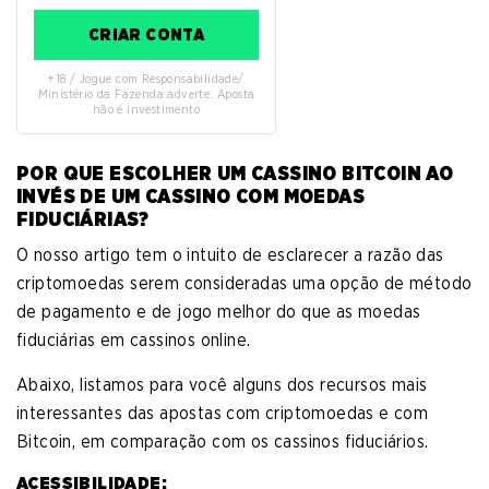
CRIAR CONTA
+18 / Jogue com Responsabilidade/
Ministério da Fazenda adverte: Aposta
não é investimento
POR QUE ESCOLHER UM CASSINO BITCOIN AO
INVÉS DE UM CASSINO COM MOEDAS
FIDUCIÁRIAS?
O nosso artigo tem o intuito de esclarecer a razão das
criptomoedas serem consideradas uma opção de método
de pagamento e de jogo melhor do que as moedas
fiduciárias em cassinos online.
Abaixo, listamos para você alguns dos recursos mais
interessantes das apostas com criptomoedas e com
Bitcoin, em comparação com os cassinos fiduciários.
ACESSIBILIDADE: