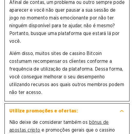
Afinal de contas, um problema ou outro sempre pode
aparecer e você não quer pausar a sua sessão de
jogo no momento mais emocionante por não ter
ninguém disponível para te ajudar, não é mesmo?
Portanto, busque uma plataforma que estará lá por
você.
Além disso, muitos sites de cassino Bitcoin
costumam recompensar os clientes conforme a
frequência de utilização da plataforma. Dessa forma,
você consegue melhorar o seu desempenho
utilizando recursos aos quais outros membros podem
não ter acesso.
Utilize promoções e ofertas:
Não deixe de considerar também os
bônus de
apostas cripto
e promoções gerais que o cassino