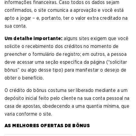
informações financeiras. Caso todos os dados sejam
confirmados, o site comunica a aprovação e você está
apto a jogar – e, portanto, ter o valor extra creditado na
sua conta.
Um detalhe importante:
alguns sites exigem que você
solicite o recebimento dos créditos no momento de
preencher o formulário de registro; em outros, a pessoa
deve acessar uma seção específica da página (“solicitar
bônus” ou algo desse tipo) para manifestar o desejo de
obter o benefício.
O crédito do bônus costuma ser liberado mediante a um
depósito inicial feito pelo cliente na sua conta pessoal na
casa de apostas, obedecendo a uma quantia mínima, que
varia conforme o site.
AS MELHORES OFERTAS DE BÔNUS