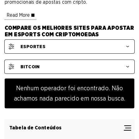
promocionais de apostas com cripto.
Read More
COMPARE OS MELHORES SITES PARA APOSTAR
EM ESPORTS COM CRIPTOMOEDAS
ESPORTES
BITCOIN
Nenhum operador foi encontrado. Não
achamos nada parecido em nossa busca.
Tabela de Conteúdos