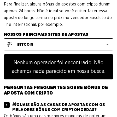
Para finalizar, alguns bônus de apostas com cripto duram
apenas 24 horas. Não é ideal se você quiser fazer essa
aposta de longo termo no próximo vencedor absoluto do
The International, por exemplo.
NOSSOS PRINCIPAIS SITES DE APOSTAS
BITCOIN
Nenhum operador foi encontrado. Não
achamos nada parecido em nossa busca.
PERGUNTAS FREQUENTES SOBRE BÔNUS DE
APOSTA COM CRIPTO
🎁QUAIS SÃO AS CASAS DE APOSTAS COM OS
MELHORES BÔNUS COM CRIPTOMOEDAS?
Os bônus são uma das melhores maneiras de obter um