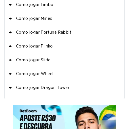
Como jogar Limbo
Como jogar Mines
Como jogar Fortune Rabbit
Como jogar Plinko
Como jogar Slide
Como jogar Wheel
Como jogar Dragon Tower