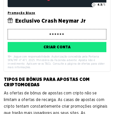
4.5
/5
Promoção Blaze
Exclusivo Crash Neymar Jr
CRIAR CONTA
18+. Jogue com responsabilidade. Autorização concedida pela Portaria
SPA/MF nº 471, 2025. Ministério da Fazenda adverte: Aposta não é
investimento. Aplicam-se os T&Cs. Consulte a página de ofertas para obter
mais informações.
TIPOS DE BÔNUS PARA APOSTAS COM
CRIPTOMOEDAS
As ofertas de bônus de apostas com cripto não se
limitam a ofertas de recarga. As casas de apostas com
cripto tentam constantemente criar promoções originais
que trarão mais jogadores aos seus sites. As