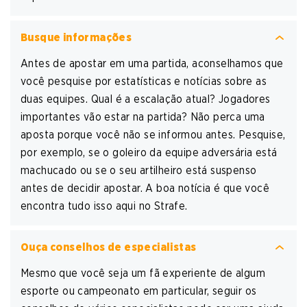
Busque informações
Antes de apostar em uma partida, aconselhamos que
você pesquise por estatísticas e notícias sobre as
duas equipes. Qual é a escalação atual? Jogadores
importantes vão estar na partida? Não perca uma
aposta porque você não se informou antes. Pesquise,
por exemplo, se o goleiro da equipe adversária está
machucado ou se o seu artilheiro está suspenso
antes de decidir apostar. A boa notícia é que você
encontra tudo isso aqui no Strafe.
Ouça conselhos de especialistas
Mesmo que você seja um fã experiente de algum
esporte ou campeonato em particular, seguir os