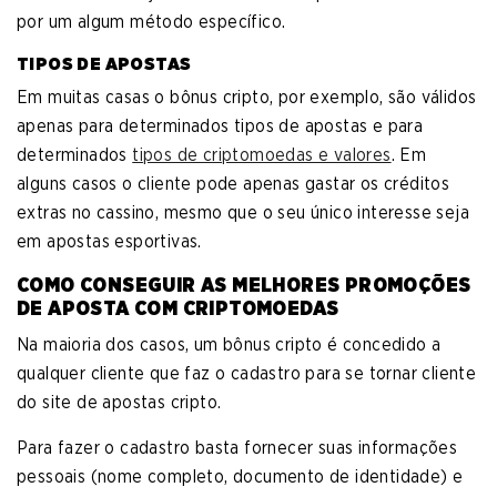
por um algum método específico.
TIPOS DE APOSTAS
Em muitas casas o bônus cripto, por exemplo, são válidos
apenas para determinados tipos de apostas e para
determinados
tipos de criptomoedas e valores
. Em
alguns casos o cliente pode apenas gastar os créditos
extras no cassino, mesmo que o seu único interesse seja
em apostas esportivas.
COMO CONSEGUIR AS MELHORES PROMOÇÕES
DE APOSTA COM CRIPTOMOEDAS
Na maioria dos casos, um bônus cripto é concedido a
qualquer cliente que faz o cadastro para se tornar cliente
do site de apostas cripto.
Para fazer o cadastro basta fornecer suas informações
pessoais (nome completo, documento de identidade) e