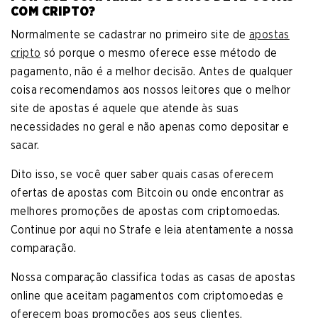
COM CRIPTO?
Normalmente se cadastrar no primeiro site de
apostas
cripto
só porque o mesmo oferece esse método de
pagamento, não é a melhor decisão. Antes de qualquer
coisa recomendamos aos nossos leitores que o melhor
site de apostas é aquele que atende às suas
necessidades no geral e não apenas como depositar e
sacar.
Dito isso, se você quer saber quais casas oferecem
ofertas de apostas com Bitcoin ou onde encontrar as
melhores promoções de apostas com criptomoedas.
Continue por aqui no Strafe e leia atentamente a nossa
comparação.
Nossa comparação classifica todas as casas de apostas
online que aceitam pagamentos com criptomoedas e
oferecem boas promoções aos seus clientes.