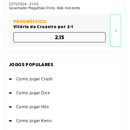
27/11/2024 - 21:00
Governador Magalhães Pinto, Belo Horizonte
PROGNÓSTICO:
Vitória do Cruzeiro por 2-1
2.15
JOGOS POPULARES
Como jogar Crash
Como jogar Dice
Como jogar Hilo
Como jogar Keno