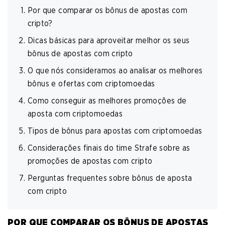
Por que comparar os bônus de apostas com
cripto?
Dicas básicas para aproveitar melhor os seus
bônus de apostas com cripto
O que nós consideramos ao analisar os melhores
bônus e ofertas com criptomoedas
Como conseguir as melhores promoções de
aposta com criptomoedas
Tipos de bônus para apostas com criptomoedas
Considerações finais do time Strafe sobre as
promoções de apostas com cripto
Perguntas frequentes sobre bônus de aposta
com cripto
POR QUE COMPARAR OS BÔNUS DE APOSTAS