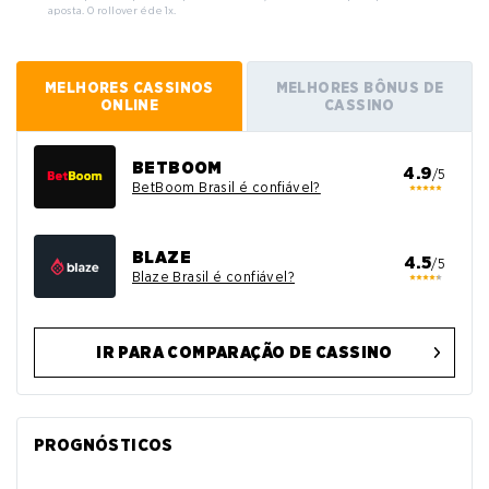
aposta. O rollover é de 1x.
MELHORES CASSINOS
MELHORES BÔNUS DE
ONLINE
CASSINO
BETBOOM
4.9
/5
BetBoom Brasil é confiável?
BLAZE
4.5
/5
Blaze Brasil é confiável?
IR PARA COMPARAÇÃO DE CASSINO
PROMOÇÃO BETBOOM
VIP Premier & Cashback
PROGNÓSTICOS
4.9
/5
18+. Jogue com responsabilidade. Autorização
concedida pela Portaria SPA/MF nº 2.103/2024.
Ministério da Fazenda adverte: Aposta não é