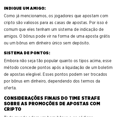
INDIQUE UM AMIGO:
Como já mencionamos, os jogadores que apostam com
cripto são valiosos para as casas de apostas. Por isso é
comum que eles tenham um sistema de indicação de
amigos. O bônus pode vir na forma de uma aposta grátis
ou um bônus em dinheiro único sem depósito.
SISTEMA DE PONTOS:
Embora não seja tão popular quanto os tipos acima, esse
método concede pontos após a liquidação de um boletim
de apostas elegível. Esses pontos podem ser trocados
por bônus em dinheiro, dependendo dos termos da
oferta.
CONSIDERAÇÕES FINAIS DO TIME STRAFE
SOBRE AS PROMOÇÕES DE APOSTAS COM
CRIPTO