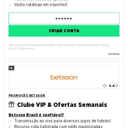
Vasto catálogo em esportes!
CRIAR CONTA
+18 / Jogue com Responsabilidade / Ministério da Fazenda adverte: Aposta
não é investimento
Ler mais
12.
4.4
/5
PROMOÇÃO BETSSON
Clube VIP & Ofertas Semanais
Betsson Brasil é confiável?
Transmissão ao vivo para diversos jogos de futebol
Recurso cota turbinada com odds maximizadas