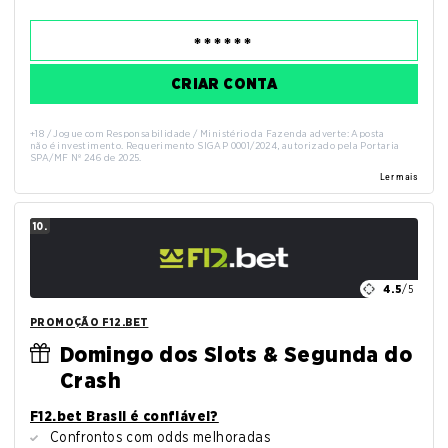
CRIAR CONTA
+18 / Jogue com Responsabilidade / Ministério da Fazenda adverte: Aposta
não é investimento. Requerimento SIGAP 0001/2024, autorizado pela Portaria
SPA/MF Nº 246 de 2025.
Ler mais
10.
4.5
/5
PROMOÇÃO F12.BET
Domingo dos Slots & Segunda do
Crash
F12.bet Brasil é confiável?
Confrontos com odds melhoradas