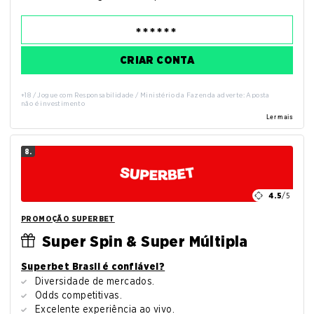
CRIAR CONTA
+18 / Jogue com Responsabilidade / Ministério da Fazenda adverte: Aposta
não é investimento
Ler mais
8.
4.5
/5
PROMOÇÃO SUPERBET
Super Spin & Super Múltipla
Superbet Brasil é confiável?
Diversidade de mercados.
Odds competitivas.
Excelente experiência ao vivo.