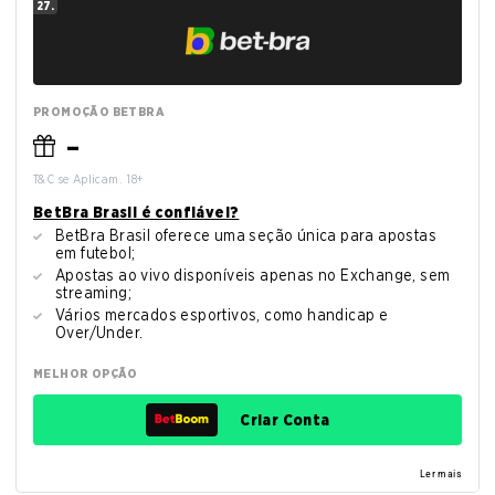
27.
PROMOÇÃO BETBRA
–
T&C se Aplicam. 18+
BetBra Brasil é confiável?
BetBra Brasil oferece uma seção única para apostas
em futebol;
Apostas ao vivo disponíveis apenas no Exchange, sem
streaming;
Vários mercados esportivos, como handicap e
Over/Under.
MELHOR OPÇÃO
Criar Conta
Ler mais