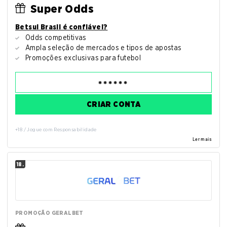
Super Odds
Betsul Brasil é confiável?
Odds competitivas
Ampla seleção de mercados e tipos de apostas
Promoções exclusivas para futebol
CRIAR CONTA
+18 / Jogue com Responsabilidade
Ler mais
18.
PROMOÇÃO GERALBET