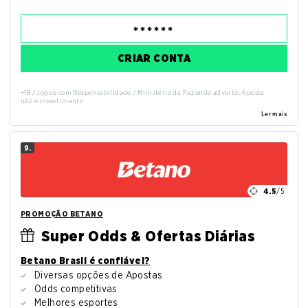
CRIAR CONTA
+18 / Jogue com Responsabilidade / Ministério da Fazenda adverte: Aposta
não é investimento
Ler mais
9.
4.5
/5
PROMOÇÃO BETANO
Super Odds & Ofertas Diárias
Betano Brasil é confiável?
Diversas opções de Apostas
Odds competitivas
Melhores esportes