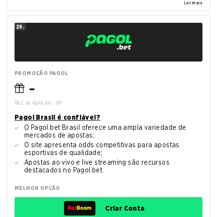
Ler mais
29.
PROMOÇÃO PAGOL
–
T&C se Aplicam. 18+
Pagol Brasil é confiável?
O Pagol.bet Brasil oferece uma ampla variedade de
mercados de apostas;
O site apresenta odds competitivas para apostas
esportivas de qualidade;
Apostas ao vivo e live streaming são recursos
destacados no Pagol.bet.
MELHOR OPÇÃO
Criar Conta