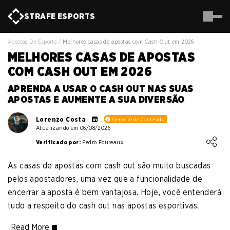
STRAFE
ESPORTS
Apostas De Esports
/
Melhores casas de apostas com Cash Out em 2026
MELHORES CASAS DE APOSTAS
COM CASH OUT EM 2026
APRENDA A USAR O CASH OUT NAS SUAS
APOSTAS E AUMENTE A SUA DIVERSÃO
Lorenzo Costa
Gerente de Conteúdo
Atualizando em 06/08/2026
Loading ...
Verificado por:
Pedro Foureaux
As casas de apostas com cash out são muito buscadas
pelos apostadores, uma vez que a funcionalidade de
encerrar a aposta é bem vantajosa. Hoje, você entenderá
tudo a respeito do cash out nas apostas esportivas.
Read More