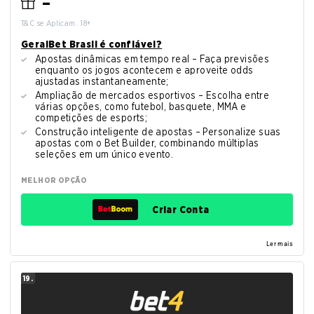
–
T&C se Aplicam. 18+
GeralBet Brasil é confiável?
Apostas dinâmicas em tempo real – Faça previsões
enquanto os jogos acontecem e aproveite odds
ajustadas instantaneamente;
Ampliação de mercados esportivos – Escolha entre
várias opções, como futebol, basquete, MMA e
competições de esports;
Construção inteligente de apostas – Personalize suas
apostas com o Bet Builder, combinando múltiplas
seleções em um único evento.
MELHOR OPÇÃO
Criar Conta
Ler mais
19.