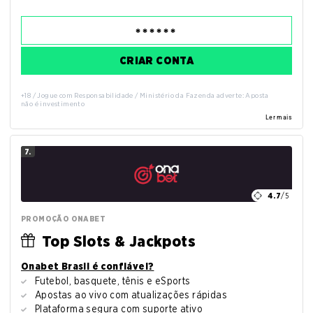
CRIAR CONTA
+18 / Jogue com Responsabilidade / Ministério da Fazenda adverte: Aposta
não é investimento
Ler mais
7.
4.7
/5
PROMOÇÃO ONABET
Top Slots & Jackpots
Onabet Brasil é confiável?
Futebol, basquete, tênis e eSports
Apostas ao vivo com atualizações rápidas
Plataforma segura com suporte ativo