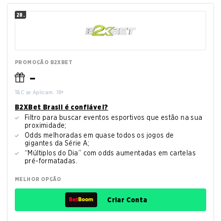
28.
PROMOÇÃO B2XBET
–
T&C se Aplicam. 18+
B2XBet Brasil é confiável?
Filtro para buscar eventos esportivos que estão na sua
proximidade;
Odds melhoradas em quase todos os jogos de
gigantes da Série A;
“Múltiplos do Dia” com odds aumentadas em cartelas
pré-formatadas.
MELHOR OPÇÃO
Criar Conta