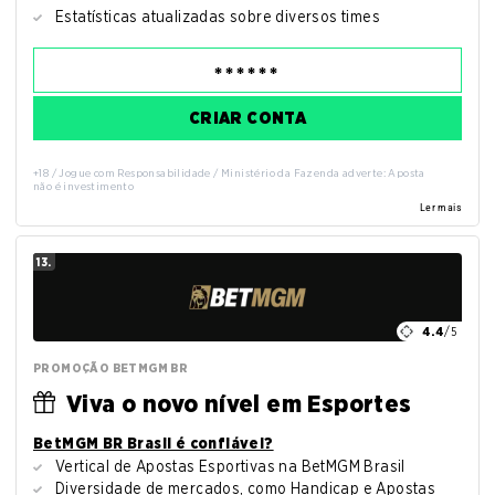
Estatísticas atualizadas sobre diversos times
CRIAR CONTA
+18 / Jogue com Responsabilidade / Ministério da Fazenda adverte: Aposta
não é investimento
Ler mais
13.
4.4
/5
PROMOÇÃO BETMGM BR
Viva o novo nível em Esportes
BetMGM BR Brasil é confiável?
Vertical de Apostas Esportivas na BetMGM Brasil
Diversidade de mercados, como Handicap e Apostas