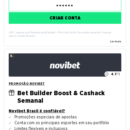
CRIAR CONTA
+18 / Jogue com Responsabilidade / Ministério da Fazenda adverte: Aposta
não é investimento
Ler mais
6.
4.7
/5
PROMOÇÃO NOVIBET
Bet Builder Boost & Cashack
Semanal
Novibet Brasil é confiável?
Promoções especiais de apostas
Conta com os principais esportes em seu portfólio
Limites flexíveis e inclusivos