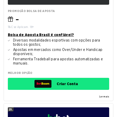
PROMOÇÃO BOLSA DE APOSTA
–
T&C se Aplicam. 18+
Bolsa de Aposta Brasil é confiável?
Diversas modalidades esportivas com opções para
todos os gostos;
Apostas em mercados como Over/Under e Handicap
disponíveis;
Ferramenta Tradeball para apostas automatizadas e
manuais.
MELHOR OPÇÃO
Criar Conta
Ler mais
25.