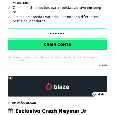
Especiais;
Ótimas odds e opções para apostas ao vivo em tempo
real;
Limites de apostas variados, atendendo diferentes
perfis de jogadores.
CRIAR CONTA
+18 / Jogue com Responsabilidade / Ministério da Fazenda adverte: Aposta
não é investimento
Ler mais
14.
4.4
/5
PROMOÇÃO BLAZE
Exclusivo Crash Neymar Jr